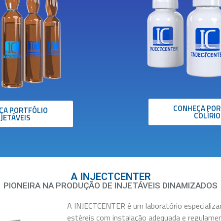
CONHEÇA POR
ÇA PORTFÓLIO
COLÍRIO
NJETÁVEIS
A INJECTCENTER
PIONEIRA NA PRODUÇÃO DE INJETÁVEIS DINAMIZADOS
A INJECTCENTER é um laboratório especializad
estéreis com instalação adequada e regulame