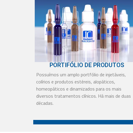
PASSO A PASSO
Está com dúvidas para comprar no site?
Nós preparamos um passo a passo de
como comprar no site.
Clique aqui e veja como é rápido e
prático!
PORTIFÓLIO DE PRODUTOS
Possuímos um amplo portfólio de injetáveis,
Clique aqui
colírios e produtos estéreis, alopáticos,
homeopáticos e dinamizados para os mais
diversos tratamentos clínicos. Há mais de duas
décadas.