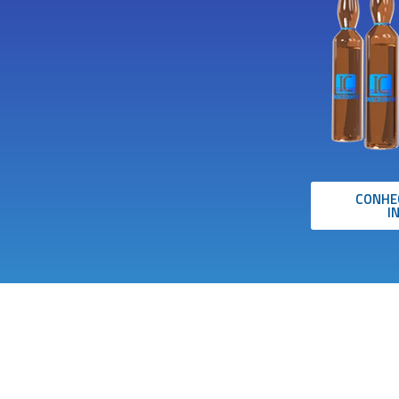
CONHE
I