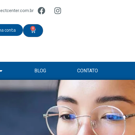
ectcenter.com.br
0
ha conta
BLOG
CONTATO