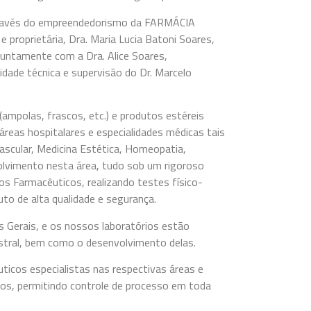
través do empreendedorismo da FARMÁCIA
roprietária, Dra. Maria Lucia Batoni Soares,
juntamente com a Dra. Alice Soares,
ade técnica e supervisão do Dr. Marcelo
(ampolas, frascos, etc.) e produtos estéreis
 áreas hospitalares e especialidades médicas tais
ascular, Medicina Estética, Homeopatia,
volvimento nesta área, tudo sob um rigoroso
os Farmacêuticos, realizando testes físico-
to de alta qualidade e segurança.
Gerais, e os nossos laboratórios estão
istral, bem como o desenvolvimento delas.
icos especialistas nas respectivas áreas e
ados, permitindo controle de processo em toda