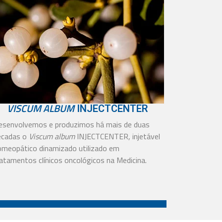
VISCUM ALBUM
INJECTCENTER
esenvolvemos e produzimos há mais de duas
écadas o
Viscum album
INJECTCENTER, injetável
omeopático dinamizado utilizado em
atamentos clínicos oncológicos na Medicina.