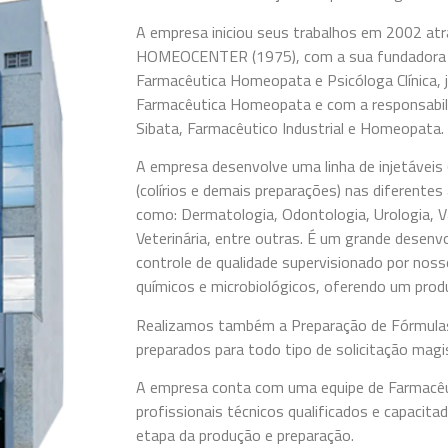
A empresa iniciou seus trabalhos em 2002 a
HOMEOCENTER (1975), com a sua fundadora e p
Farmacêutica Homeopata e Psicóloga Clínica, 
Farmacêutica Homeopata e com a responsabilid
Sibata, Farmacêutico Industrial e Homeopata.
A empresa desenvolve uma linha de injetáveis 
(colírios e demais preparações) nas diferentes
como: Dermatologia, Odontologia, Urologia, V
Veterinária, entre outras. É um grande desen
controle de qualidade supervisionado por noss
químicos e microbiológicos, oferendo um produ
Realizamos também a Preparação de Fórmulas 
preparados para todo tipo de solicitação mag
A empresa conta com uma equipe de Farmacêut
profissionais técnicos qualificados e capacit
etapa da produção e preparação.