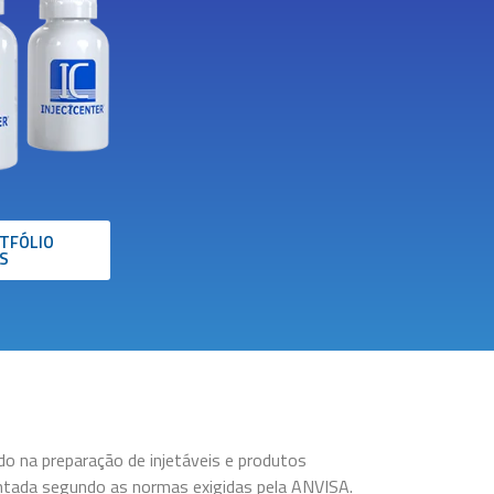
TFÓLIO
S
o na preparação de injetáveis e produtos
ntada segundo as normas exigidas pela ANVISA.