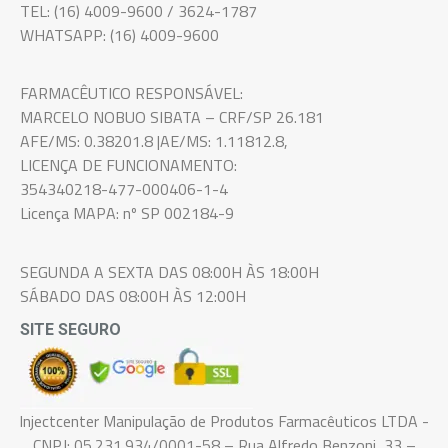
TEL: (16) 4009-9600 / 3624-1787
WHATSAPP: (16) 4009-9600
FARMACÊUTICO RESPONSÁVEL:
MARCELO NOBUO SIBATA – CRF/SP 26.181
AFE/MS: 0.38201.8 |AE/MS: 1.11812.8,
LICENÇA DE FUNCIONAMENTO:
354340218-477-000406-1-4
Licença MAPA: nº SP 002184-9
SEGUNDA A SEXTA DAS 08:00H ÀS 18:00H
SÁBADO DAS 08:00H ÀS 12:00H
SITE SEGURO
Injectcenter Manipulação de Produtos Farmacêuticos LTDA -
CNPJ: 05.231.934/0001-58 – Rua Alfredo Benzoni, 33 –