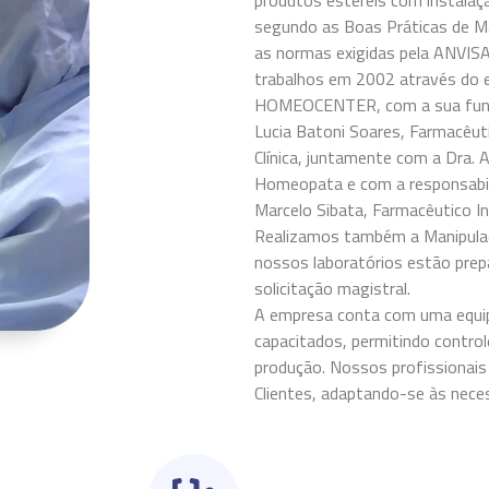
produtos estéreis com instala
segundo as Boas Práticas de M
as normas exigidas pela ANVISA
trabalhos em 2002 através do
HOMEOCENTER, com a sua fundad
Lucia Batoni Soares, Farmacêu
Clínica, juntamente com a Dra. 
Homeopata e com a responsabili
Marcelo Sibata, Farmacêutico I
Realizamos também a Manipulaç
nossos laboratórios estão prep
solicitação magistral.
A empresa conta com uma equipe
capacitados, permitindo contro
produção. Nossos profissionais
Clientes, adaptando-se às nece