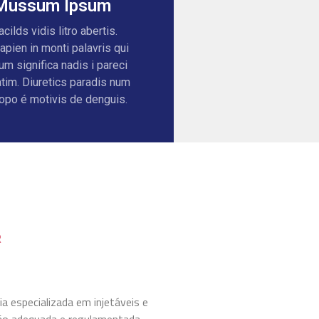
Mussum Ipsum
acilds vidis litro abertis.
apien in monti palavris qui
um significa nadis i pareci
atim. Diuretics paradis num
opo é motivis de denguis.
R
 especializada em injetáveis e