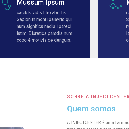
Mussum Ipsum
cacilds vidis litro abertis.
c
Sapien in monti palavris qui
S
num significa nadis i pareci
n
latim. Diuretics paradis num
l
copo é motivis de denguis.
c
SOBRE A INJECTCENTE
Quem somos
A INJECTCENTER é uma farmácia