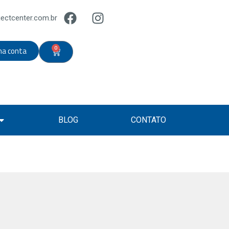
ectcenter.com.br
0
ha conta
BLOG
CONTATO