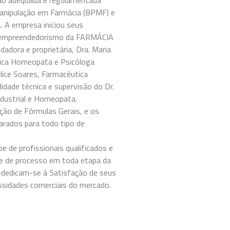
ção adequada e regulamentada
anipulação em Farmácia (BPMF) e
. A empresa iniciou seus
 empreendedorismo da FARMÁCIA
ora e proprietária, Dra. Maria
tica Homeopata e Psicóloga
Alice Soares, Farmacêutica
dade técnica e supervisão do Dr.
ndustrial e Homeopata.
ão de Fórmulas Gerais, e os
arados para todo tipo de
 de profissionais qualificados e
le de processo em toda etapa da
 dedicam-se à Satisfação de seus
ssidades comerciais do mercado.