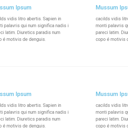
ssum Ipsum
Mussum Ip
lds vidis litro abertis. Sapien in
cacilds vidis lit
i palavris qui num significa nadis i
monti palavris q
ci latim. Diuretics paradis num
pareci latim. Di
o é motivis de denguis.
copo é motivis 
ssum Ipsum
Mussum Ip
lds vidis litro abertis. Sapien in
cacilds vidis lit
i palavris qui num significa nadis i
monti palavris q
ci latim. Diuretics paradis num
pareci latim. Di
o é motivis de denguis.
copo é motivis 