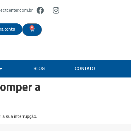
ectcenter.com.br
0
ha conta
BLOG
CONTATO
romper a
 a sua interrupção.