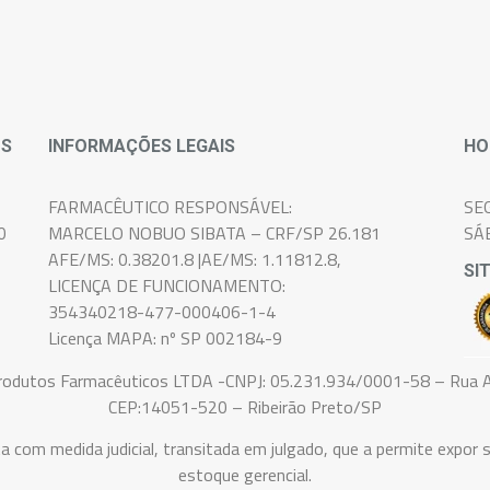
OS
INFORMAÇÕES LEGAIS
HO
FARMACÊUTICO RESPONSÁVEL:
SE
0
MARCELO NOBUO SIBATA – CRF/SP 26.181
SÁ
AFE/MS: 0.38201.8 |AE/MS: 1.11812.8,
SI
LICENÇA DE FUNCIONAMENTO:
354340218-477-000406-1-4
Licença MAPA: nº SP 002184-9
Produtos Farmacêuticos LTDA -CNPJ: 05.231.934/0001-58 – Rua A
CEP:14051-520 – Ribeirão Preto/SP
medida judicial, transitada em julgado, que a permite expor s
estoque gerencial.