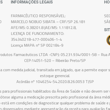
OS
INFORMAÇÕES LEGAIS
HO
FARMACÊUTICO RESPONSÁVEL:
SE
0
MARCELO NOBUO SIBATA – CRF/SP 26.181
SÁ
AFE/MS: 0.38201.8 |AE/MS: 1.11812.8,
SI
LICENÇA DE FUNCIONAMENTO:
354340218-477-000406-1-4
Licença MAPA: nº SP 002184-9
Produtos Farmacêuticos LTDA -CNPJ: 05.231.934/0001-58 – Rua A
CEP:14051-520 – Ribeirão Preto/SP
medida judicial, transitada em julgado, que a permite expor s
estoque gerencial.
Acórdão nº 1046254-54.2020.8.26.0053 TJSP
s para profissionais habilitados da Área de Saúde e não devem s
pótese alguma a medicação prescrita pelo profissional da área médi
o está em condições de diagnosticar qualquer problema de saúde e
 dispensados mediante apresentação da receita para avaliação fa