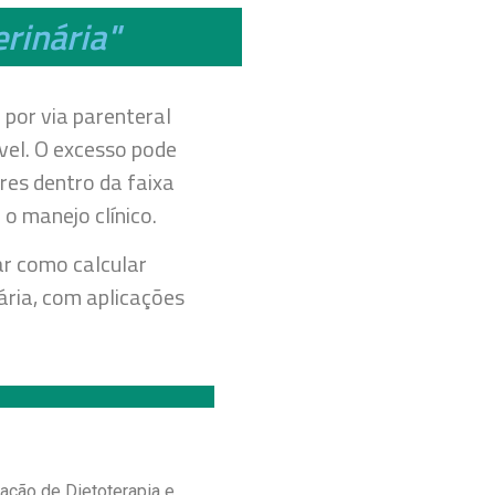
rinária"
 por via parenteral
vel. O excesso pode
res dentro da faixa
o manejo clínico.
ar como calcular
ária, com aplicações
ção de Dietoterapia e