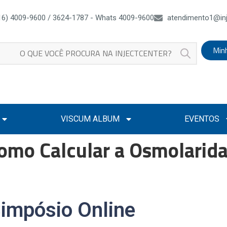
16) 4009-9600 / 3624-1787 - Whats 4009-9600
atendimento1@inj
Min
VISCUM ALBUM
EVENTOS
omo Calcular a Osmolarida
a
impósio Online