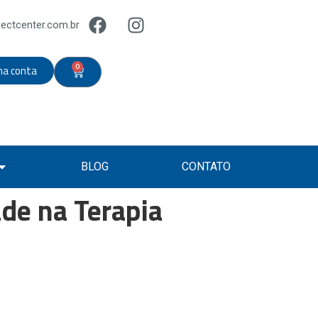
ectcenter.com.br
0
ha conta
BLOG
CONTATO
de na Terapia