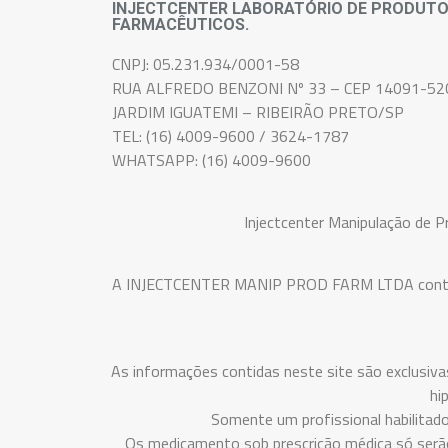
INJECTCENTER LABORATÓRIO DE PRODUT
FARMACÊUTICOS.
CNPJ: 05.231.934/0001-58
RUA ALFREDO BENZONI Nº 33 – CEP 14091-52
JARDIM IGUATEMI – RIBEIRÃO PRETO/SP
TEL: (16) 4009-9600 / 3624-1787
WHATSAPP: (16) 4009-9600
Injectcenter Manipulação de 
A INJECTCENTER MANIP PROD FARM LTDA conta com 
As informações contidas neste site são exclusiva
hi
Somente um profissional habilitad
Os medicamento sob prescrição médica só serão