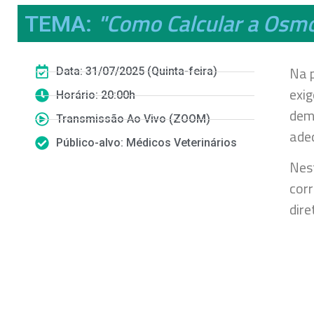
"Como Calcular a Osmol
TEMA:
Na p
Data: 31/07/2025 (Quinta-feira)
exig
Horário: 20:00h
dema
Transmissão Ao Vivo (ZOOM)
adeq
Público-alvo: Médicos Veterinários
Nes
corr
dire