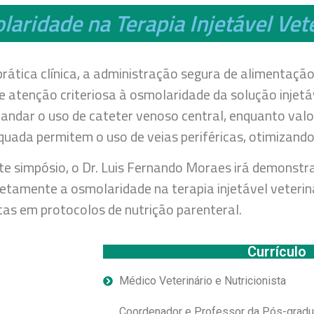
aridade na Terapia Injetável Vete
rática clínica, a administração segura de alimentação
e atenção criteriosa à osmolaridade da solução injetá
ndar o uso de cateter venoso central, enquanto valo
uada permitem o uso de veias periféricas, otimizando 
te simpósio, o Dr. Luis Fernando Moraes irá demonstr
etamente a osmolaridade na terapia injetável veterin
tas em protocolos de nutrição parenteral.
Currículo
Médico Veterinário e Nutricionista
Coordenador e Professor da Pós-gradua