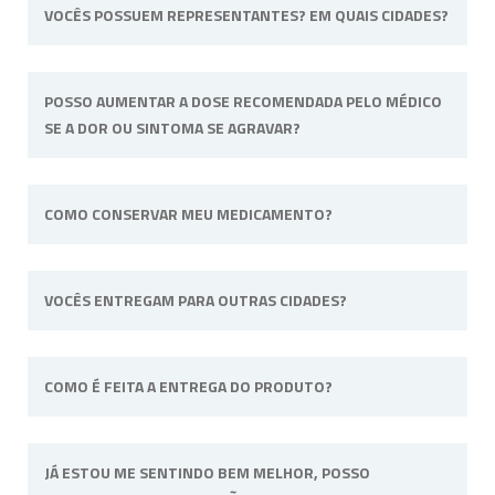
VOCÊS POSSUEM REPRESENTANTES? EM QUAIS CIDADES?
Não possuímos representantes. Nossa
POSSO AUMENTAR A DOSE RECOMENDADA PELO MÉDICO
unidade física fica situada em Ribeirão Preto,
SE A DOR OU SINTOMA SE AGRAVAR?
interior de São Paulo.
Não. Consulte o profissional de saúde que o
COMO CONSERVAR MEU MEDICAMENTO?
acompanha para alterar a dose ou posologia
(modo de usar) recomendadas.
Sempre longe do calor e umidade e quando
VOCÊS ENTREGAM PARA OUTRAS CIDADES?
a fórmula tiver uma necessidade específica irá
informado na embalagem. Por
exemplo: “Manter sob refrigeração”.
Sim, efetuamos entregas em qualquer cidade
COMO É FEITA A ENTREGA DO PRODUTO?
do território nacional.
A entrega do pedido pode ser feita via
JÁ ESTOU ME SENTINDO BEM MELHOR, POSSO
Correios
(Sedex e PAC) ou via