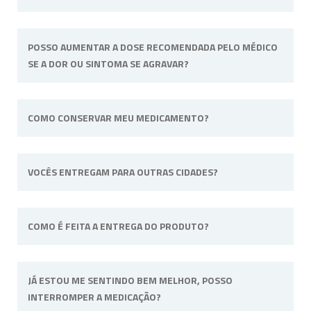
Não possuímos representantes. Nossa
POSSO AUMENTAR A DOSE RECOMENDADA PELO MÉDICO
unidade física fica situada em Ribeirão Preto,
SE A DOR OU SINTOMA SE AGRAVAR?
interior de São Paulo.
Não. Consulte o profissional de saúde que o
COMO CONSERVAR MEU MEDICAMENTO?
acompanha para alterar a dose ou posologia
(modo de usar) recomendadas.
Sempre longe do calor e umidade e quando
VOCÊS ENTREGAM PARA OUTRAS CIDADES?
a fórmula tiver uma necessidade específica irá
informado na embalagem. Por
exemplo: “Manter sob refrigeração”.
Sim, efetuamos entregas em qualquer cidade
COMO É FEITA A ENTREGA DO PRODUTO?
do território nacional.
A entrega do pedido pode ser feita via
JÁ ESTOU ME SENTINDO BEM MELHOR, POSSO
Correios
(Sedex e PAC) ou via
INTERROMPER A MEDICAÇÃO?
Transportadora
. Para pedidos na cidade de