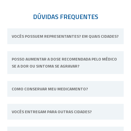
DÚVIDAS FREQUENTES
VOCÊS POSSUEM REPRESENTANTES? EM QUAIS CIDADES?
Não possuímos representantes. Nossa
POSSO AUMENTAR A DOSE RECOMENDADA PELO MÉDICO
unidade física fica situada em Ribeirão Preto,
SE A DOR OU SINTOMA SE AGRAVAR?
interior de São Paulo.
Não. Consulte o profissional de saúde que o
COMO CONSERVAR MEU MEDICAMENTO?
acompanha para alterar a dose ou posologia
(modo de usar) recomendadas.
Sempre longe do calor e umidade e quando
VOCÊS ENTREGAM PARA OUTRAS CIDADES?
a fórmula tiver uma necessidade específica irá
informado na embalagem. Por
exemplo: “Manter sob refrigeração”.
Sim, efetuamos entregas em qualquer cidade