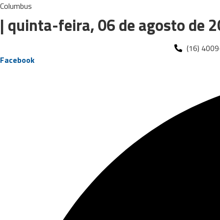
Ir
Columbus
para
| quinta-feira, 06 de agosto de 
o
conteúdo
(16) 400
Facebook