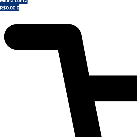
Minha conta
R$
0.00
0