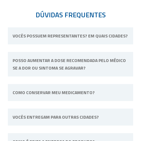
DÚVIDAS FREQUENTES
VOCÊS POSSUEM REPRESENTANTES? EM QUAIS CIDADES?
Não possuímos representantes. Nossa
POSSO AUMENTAR A DOSE RECOMENDADA PELO MÉDICO
unidade física fica situada em Ribeirão Preto,
SE A DOR OU SINTOMA SE AGRAVAR?
interior de São Paulo.
Não. Consulte o profissional de saúde que o
COMO CONSERVAR MEU MEDICAMENTO?
acompanha para alterar a dose ou posologia
(modo de usar) recomendadas.
Sempre longe do calor e umidade e quando
VOCÊS ENTREGAM PARA OUTRAS CIDADES?
a fórmula tiver uma necessidade específica irá
informado na embalagem. Por
exemplo: “Manter sob refrigeração”.
Sim, efetuamos entregas em qualquer cidade