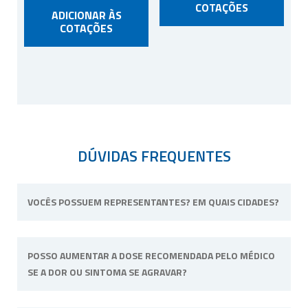
COTAÇÕES
ADICIONAR ÀS
COTAÇÕES
DÚVIDAS FREQUENTES
VOCÊS POSSUEM REPRESENTANTES? EM QUAIS CIDADES?
Não possuímos representantes. Nossa
POSSO AUMENTAR A DOSE RECOMENDADA PELO MÉDICO
unidade física fica situada em Ribeirão Preto,
SE A DOR OU SINTOMA SE AGRAVAR?
interior de São Paulo.