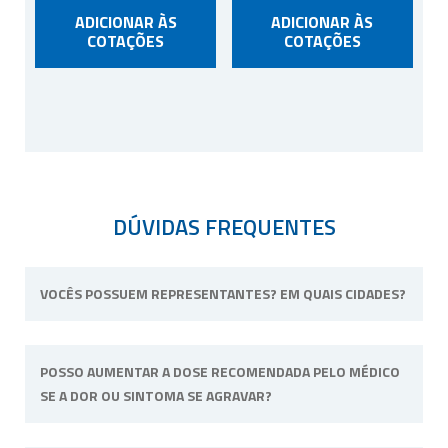
ADICIONAR ÀS
ADICIONAR ÀS
COTAÇÕES
COTAÇÕES
DÚVIDAS FREQUENTES
VOCÊS POSSUEM REPRESENTANTES? EM QUAIS CIDADES?
Não possuímos representantes. Nossa
POSSO AUMENTAR A DOSE RECOMENDADA PELO MÉDICO
unidade física fica situada em Ribeirão Preto,
SE A DOR OU SINTOMA SE AGRAVAR?
interior de São Paulo.