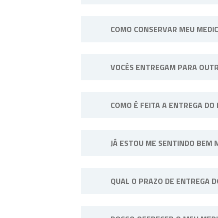
Não. Consulte o profissional de
COMO CONSERVAR MEU MEDI
Sempre longe do calor e umidade
VOCÊS ENTREGAM PARA OUTR
exemplo: “Manter sob refrigeraçã
Sim, efetuamos entregas em qualq
COMO É FEITA A ENTREGA DO
A entrega do pedido pode ser fei
JÁ ESTOU ME SENTINDO BEM 
SP, disponibilizamos entregas p
contato conosco.
Não. A medicação deve ser tomad
QUAL O PRAZO DE ENTREGA 
interrupção.
Os prazos de entrega variam co