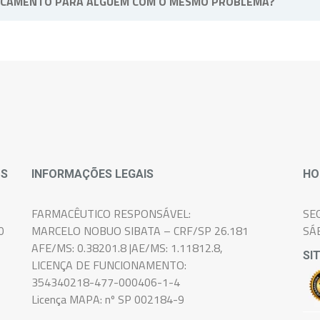
ICAMENTO PARA ALGUÉM COM O MESMO PROBLEMA?
soal e intransferível, pois atende as necessidades e sintomas de 
OS
INFORMAÇÕES LEGAIS
HO
FARMACÊUTICO RESPONSÁVEL:
SE
0
MARCELO NOBUO SIBATA – CRF/SP 26.181
SÁ
AFE/MS: 0.38201.8 |AE/MS: 1.11812.8,
SI
LICENÇA DE FUNCIONAMENTO:
354340218-477-000406-1-4
Licença MAPA: nº SP 002184-9