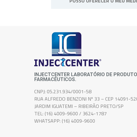
POSSO OFERECER O MEU MED
Não, o medicamento é de uso pes
INJECTCENTER LABORATÓRIO DE PRODUT
FARMACÊUTICOS.
CNPJ: 05.231.934/0001-58
RUA ALFREDO BENZONI Nº 33 – CEP 14091-52
JARDIM IGUATEMI – RIBEIRÃO PRETO/SP
TEL: (16) 4009-9600 / 3624-1787
WHATSAPP: (16) 4009-9600