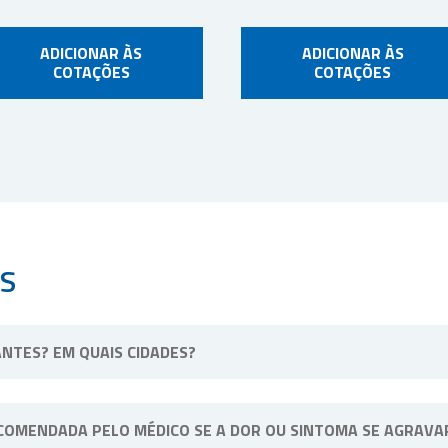
ADICIONAR ÀS
ADICIONAR ÀS
COTAÇÕES
COTAÇÕES
S
NTES? EM QUAIS CIDADES?
ssa unidade física fica situada em Ribeirão Preto, interior de Sã
COMENDADA PELO MÉDICO SE A DOR OU SINTOMA SE AGRAVA