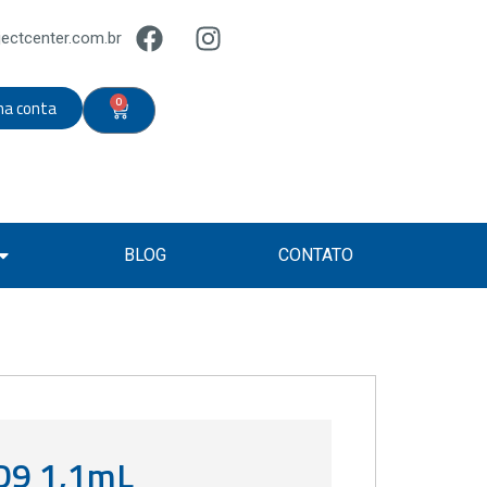
ectcenter.com.br
0
ha conta
BLOG
CONTATO
D9 1,1mL