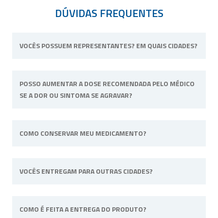
DÚVIDAS FREQUENTES
VOCÊS POSSUEM REPRESENTANTES? EM QUAIS CIDADES?
Não possuímos representantes. Nossa
POSSO AUMENTAR A DOSE RECOMENDADA PELO MÉDICO
unidade física fica situada em Ribeirão Preto,
SE A DOR OU SINTOMA SE AGRAVAR?
interior de São Paulo.
Não. Consulte o profissional de saúde que o
COMO CONSERVAR MEU MEDICAMENTO?
acompanha para alterar a dose ou posologia
(modo de usar) recomendadas.
Sempre longe do calor e umidade e quando
VOCÊS ENTREGAM PARA OUTRAS CIDADES?
a fórmula tiver uma necessidade específica irá
informado na embalagem. Por
exemplo: “Manter sob refrigeração”.
Sim, efetuamos entregas em qualquer cidade
COMO É FEITA A ENTREGA DO PRODUTO?
do território nacional.