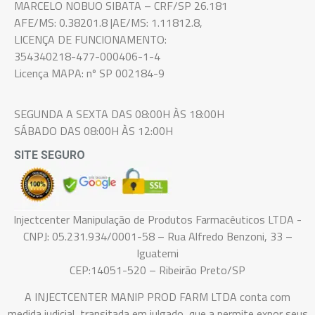
MARCELO NOBUO SIBATA – CRF/SP 26.181
AFE/MS: 0.38201.8 |AE/MS: 1.11812.8,
LICENÇA DE FUNCIONAMENTO:
354340218-477-000406-1-4
Licença MAPA: nº SP 002184-9
SEGUNDA A SEXTA DAS 08:00H ÀS 18:00H
SÁBADO DAS 08:00H ÀS 12:00H
SITE SEGURO
Injectcenter Manipulação de Produtos Farmacêuticos LTDA -
CNPJ: 05.231.934/0001-58 – Rua Alfredo Benzoni, 33 –
Iguatemi
CEP:14051-520 – Ribeirão Preto/SP
A INJECTCENTER MANIP PROD FARM LTDA conta com
medida judicial, transitada em julgado, que a permite expor seus