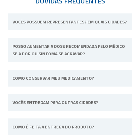
DÚVIDAS FREQUENTES
VOCÊS POSSUEM REPRESENTANTES? EM QUAIS CIDADES?
Não possuímos representantes. Nossa
POSSO AUMENTAR A DOSE RECOMENDADA PELO MÉDICO
unidade física fica situada em Ribeirão Preto,
SE A DOR OU SINTOMA SE AGRAVAR?
interior de São Paulo.
Não. Consulte o profissional de saúde que o
COMO CONSERVAR MEU MEDICAMENTO?
acompanha para alterar a dose ou posologia
(modo de usar) recomendadas.
Sempre longe do calor e umidade e quando
VOCÊS ENTREGAM PARA OUTRAS CIDADES?
a fórmula tiver uma necessidade específica irá
informado na embalagem. Por
exemplo: “Manter sob refrigeração”.
Sim, efetuamos entregas em qualquer cidade
COMO É FEITA A ENTREGA DO PRODUTO?
do território nacional.