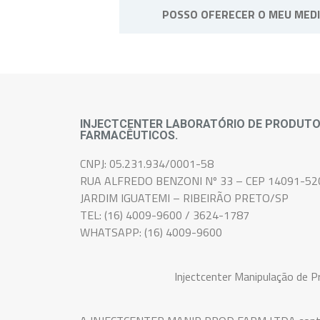
POSSO OFERECER O MEU MED
Não, o medicamento é de uso pes
INJECTCENTER LABORATÓRIO DE PRODUT
FARMACÊUTICOS.
CNPJ: 05.231.934/0001-58
RUA ALFREDO BENZONI Nº 33 – CEP 14091-52
JARDIM IGUATEMI – RIBEIRÃO PRETO/SP
TEL: (16) 4009-9600 / 3624-1787
WHATSAPP: (16) 4009-9600
Injectcenter Manipulação de 