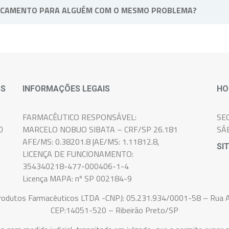
ICAMENTO PARA ALGUÉM COM O MESMO PROBLEMA?
soal e intransferível, pois atende as necessidades e sintomas de 
OS
INFORMAÇÕES LEGAIS
HO
FARMACÊUTICO RESPONSÁVEL:
SE
0
MARCELO NOBUO SIBATA – CRF/SP 26.181
SÁ
AFE/MS: 0.38201.8 |AE/MS: 1.11812.8,
SI
LICENÇA DE FUNCIONAMENTO:
354340218-477-000406-1-4
Licença MAPA: nº SP 002184-9
Produtos Farmacêuticos LTDA -CNPJ: 05.231.934/0001-58 – Rua A
CEP:14051-520 – Ribeirão Preto/SP