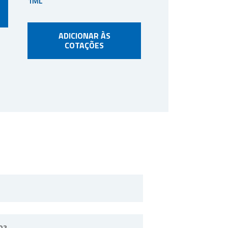
1ML
ADICIONAR ÀS
COTAÇÕES
o Paulo.
R?