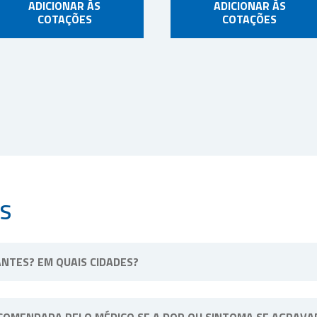
ADICIONAR ÀS
ADICIONAR ÀS
COTAÇÕES
COTAÇÕES
S
NTES? EM QUAIS CIDADES?
ssa unidade física fica situada em Ribeirão Preto, interior de Sã
COMENDADA PELO MÉDICO SE A DOR OU SINTOMA SE AGRAVA