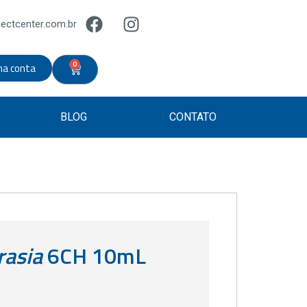
ectcenter.com.br
0
ha conta
BLOG
CONTATO
rasia
6CH 10mL