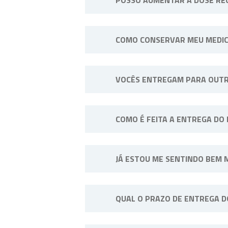
Não. Consulte o profissional de
COMO CONSERVAR MEU MEDI
Sempre longe do calor e umidade
VOCÊS ENTREGAM PARA OUTR
exemplo: “Manter sob refrigeraçã
Sim, efetuamos entregas em qualq
COMO É FEITA A ENTREGA DO
A entrega do pedido pode ser fei
JÁ ESTOU ME SENTINDO BEM 
SP, disponibilizamos entregas p
contato conosco.
Não. A medicação deve ser tomad
QUAL O PRAZO DE ENTREGA 
interrupção.
Os prazos de entrega variam co