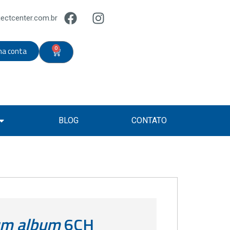
ectcenter.com.br
0
ha conta
BLOG
CONTATO
um album
6CH