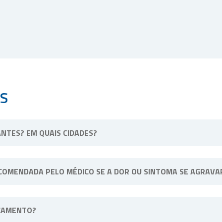
S
NTES? EM QUAIS CIDADES?
ssa unidade física fica situada em Ribeirão Preto, interior de Sã
COMENDADA PELO MÉDICO SE A DOR OU SINTOMA SE AGRAVA
 saúde que o acompanha para alterar a dose ou posologia (modo de
CAMENTO?