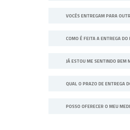
Sempre longe do calor e umidade
VOCÊS ENTREGAM PARA OUTR
exemplo: “Manter sob refrigeraçã
Sim, efetuamos entregas em qualq
COMO É FEITA A ENTREGA DO
A entrega do pedido pode ser fei
JÁ ESTOU ME SENTINDO BEM 
SP, disponibilizamos entregas p
contato conosco.
Não. A medicação deve ser tomad
QUAL O PRAZO DE ENTREGA 
interrupção.
Os prazos de entrega variam co
POSSO OFERECER O MEU MED
Não, o medicamento é de uso pes