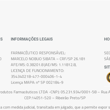
OS
INFORMAÇÕES LEGAIS
HO
FARMACÊUTICO RESPONSÁVEL:
SE
0
MARCELO NOBUO SIBATA – CRF/SP 26.181
SÁ
AFE/MS: 0.38201.8 |AE/MS: 1.11812.8,
SI
LICENÇA DE FUNCIONAMENTO:
354340218-477-000406-1-4
Licença MAPA: nº SP 002184-9
Produtos Farmacêuticos LTDA -CNPJ: 05.231.934/0001-58 – Rua A
CEP:14051-520 – Ribeirão Preto/SP
medida judicial, transitada em julgado, que a permite expor s