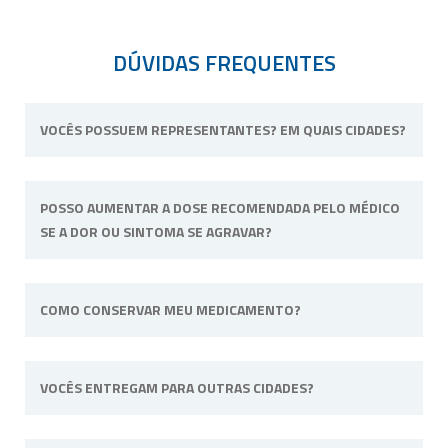
DÚVIDAS FREQUENTES
VOCÊS POSSUEM REPRESENTANTES? EM QUAIS CIDADES?
Não possuímos representantes. Nossa
POSSO AUMENTAR A DOSE RECOMENDADA PELO MÉDICO
unidade física fica situada em Ribeirão Preto,
SE A DOR OU SINTOMA SE AGRAVAR?
interior de São Paulo.
Não. Consulte o profissional de saúde que o
COMO CONSERVAR MEU MEDICAMENTO?
acompanha para alterar a dose ou posologia
(modo de usar) recomendadas.
Sempre longe do calor e umidade e quando
VOCÊS ENTREGAM PARA OUTRAS CIDADES?
a fórmula tiver uma necessidade específica irá
informado na embalagem. Por
exemplo: “Manter sob refrigeração”.
Sim, efetuamos entregas em qualquer cidade