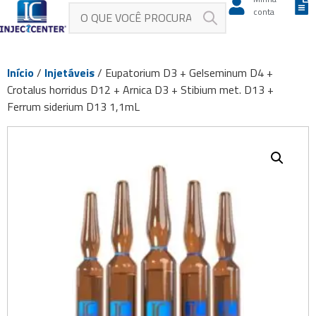
conta
Início
/
Injetáveis
/ Eupatorium D3 + Gelseminum D4 +
Crotalus horridus D12 + Arnica D3 + Stibium met. D13 +
Ferrum siderium D13 1,1mL