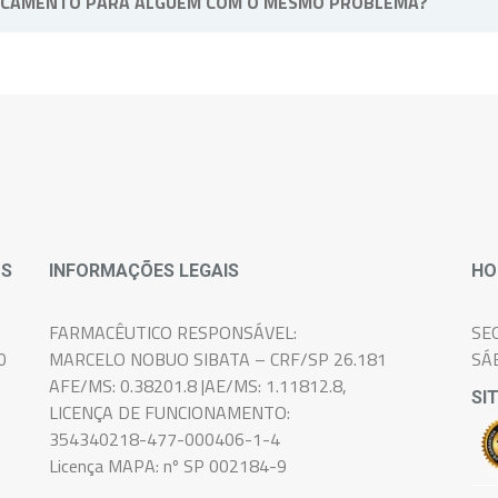
ICAMENTO PARA ALGUÉM COM O MESMO PROBLEMA?
soal e intransferível, pois atende as necessidades e sintomas de 
OS
INFORMAÇÕES LEGAIS
HO
FARMACÊUTICO RESPONSÁVEL:
SE
0
MARCELO NOBUO SIBATA – CRF/SP 26.181
SÁ
AFE/MS: 0.38201.8 |AE/MS: 1.11812.8,
SI
LICENÇA DE FUNCIONAMENTO:
354340218-477-000406-1-4
Licença MAPA: nº SP 002184-9