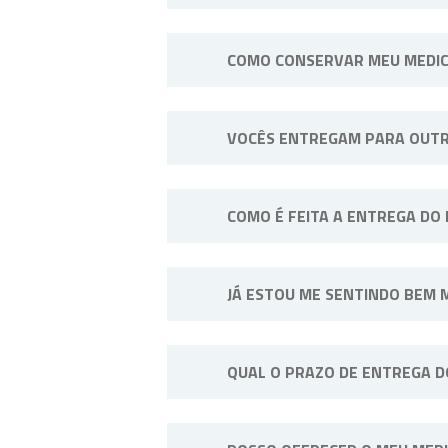
Não. Consulte o profissional de
COMO CONSERVAR MEU MEDI
Sempre longe do calor e umidade
VOCÊS ENTREGAM PARA OUTR
exemplo: “Manter sob refrigeraçã
Sim, efetuamos entregas em qualq
COMO É FEITA A ENTREGA DO
A entrega do pedido pode ser fei
JÁ ESTOU ME SENTINDO BEM 
SP, disponibilizamos entregas p
contato conosco.
Não. A medicação deve ser tomad
QUAL O PRAZO DE ENTREGA 
interrupção.
Os prazos de entrega variam co