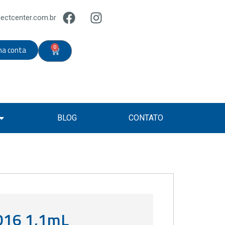
ectcenter.com.br
0
ha conta
BLOG
CONTATO
D16 1,1mL