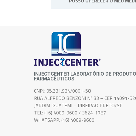
POSSO OFERECER O MEU MED
Não, o medicamento é de uso pes
INJECTCENTER LABORATÓRIO DE PRODUT
FARMACÊUTICOS.
CNPJ: 05.231.934/0001-58
RUA ALFREDO BENZONI Nº 33 – CEP 14091-52
JARDIM IGUATEMI – RIBEIRÃO PRETO/SP
TEL: (16) 4009-9600 / 3624-1787
WHATSAPP: (16) 4009-9600