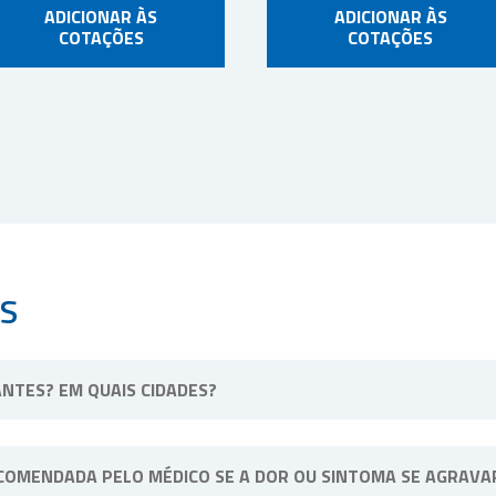
ADICIONAR ÀS
ADICIONAR ÀS
COTAÇÕES
COTAÇÕES
S
NTES? EM QUAIS CIDADES?
ssa unidade física fica situada em Ribeirão Preto, interior de Sã
COMENDADA PELO MÉDICO SE A DOR OU SINTOMA SE AGRAVA