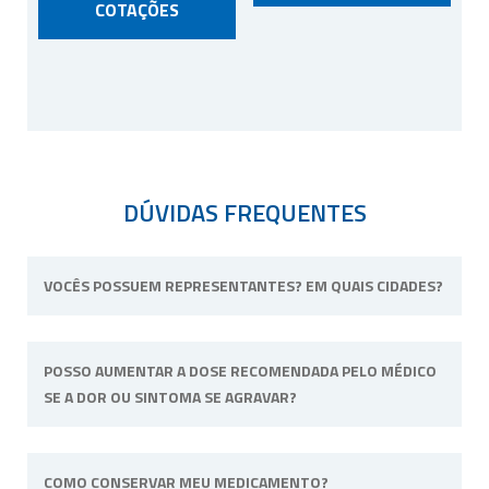
COTAÇÕES
DÚVIDAS FREQUENTES
VOCÊS POSSUEM REPRESENTANTES? EM QUAIS CIDADES?
Não possuímos representantes. Nossa
POSSO AUMENTAR A DOSE RECOMENDADA PELO MÉDICO
unidade física fica situada em Ribeirão Preto,
SE A DOR OU SINTOMA SE AGRAVAR?
interior de São Paulo.
Não. Consulte o profissional de saúde que o
COMO CONSERVAR MEU MEDICAMENTO?
acompanha para alterar a dose ou posologia