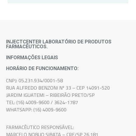
Não, o medicamento é de uso pessoal e
intransferível, pois atende as necessidades e
sintomas de cada paciente.
INJECTCENTER LABORATÓRIO DE PRODUTOS
FARMACÊUTICOS.
INFORMAÇÕES LEGAIS
HORÁRIO DE FUNCIONAMENTO:
CNPJ: 05.231.934/0001-58
RUA ALFREDO BENZONI Nº 33 – CEP 14091-520
JARDIM IGUATEMI – RIBEIRÃO PRETO/SP
TEL: (16) 4009-9600 / 3624-1787
WHATSAPP: (16) 4009-9600
FARMACÊUTICO RESPONSÁVEL:
MARCELO NOBUO SIBATA – CRF/SP 26.181