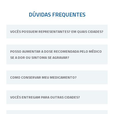
DÚVIDAS FREQUENTES
VOCÊS POSSUEM REPRESENTANTES? EM QUAIS CIDADES?
Não possuímos representantes. Nossa
POSSO AUMENTAR A DOSE RECOMENDADA PELO MÉDICO
unidade física fica situada em Ribeirão Preto,
SE A DOR OU SINTOMA SE AGRAVAR?
interior de São Paulo.
Não. Consulte o profissional de saúde que o
COMO CONSERVAR MEU MEDICAMENTO?
acompanha para alterar a dose ou posologia
(modo de usar) recomendadas.
Sempre longe do calor e umidade e quando
VOCÊS ENTREGAM PARA OUTRAS CIDADES?
a fórmula tiver uma necessidade específica irá
informado na embalagem. Por
exemplo: “Manter sob refrigeração”.
Sim, efetuamos entregas em qualquer cidade