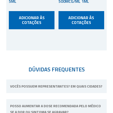
5ML
500MCG/ML 1ML
ADICIONAR ÀS
ADICIONAR ÀS
COTAÇÕES
COTAÇÕES
DÚVIDAS FREQUENTES
VOCÊS POSSUEM REPRESENTANTES? EM QUAIS CIDADES?
Não possuímos representantes. Nossa
POSSO AUMENTAR A DOSE RECOMENDADA PELO MÉDICO
unidade física fica situada em Ribeirão Preto,
SE A DOR OU SINTOMA SE AGRAVAR?
interior de São Paulo.