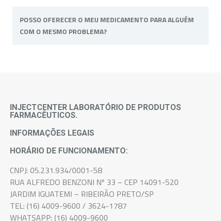
Os prazos de entrega variam conforme o CEP
POSSO OFERECER O MEU MEDICAMENTO PARA ALGUÉM
de destino. Para mais informações sobre
COM O MESMO PROBLEMA?
prazos entre em contato conosco.
Não, o medicamento é de uso pessoal e
intransferível, pois atende as necessidades e
sintomas de cada paciente.
INJECTCENTER LABORATÓRIO DE PRODUTOS
FARMACÊUTICOS.
INFORMAÇÕES LEGAIS
HORÁRIO DE FUNCIONAMENTO:
CNPJ: 05.231.934/0001-58
RUA ALFREDO BENZONI Nº 33 – CEP 14091-520
JARDIM IGUATEMI – RIBEIRÃO PRETO/SP
TEL: (16) 4009-9600 / 3624-1787
WHATSAPP: (16) 4009-9600