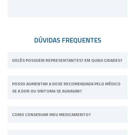
DÚVIDAS FREQUENTES
VOCÊS POSSUEM REPRESENTANTES? EM QUAIS CIDADES?
Não possuímos representantes. Nossa
POSSO AUMENTAR A DOSE RECOMENDADA PELO MÉDICO
unidade física fica situada em Ribeirão Preto,
SE A DOR OU SINTOMA SE AGRAVAR?
interior de São Paulo.
Não. Consulte o profissional de saúde que o
COMO CONSERVAR MEU MEDICAMENTO?
acompanha para alterar a dose ou posologia
(modo de usar) recomendadas.
Sempre longe do calor e umidade e quando