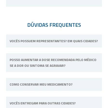
DÚVIDAS FREQUENTES
VOCÊS POSSUEM REPRESENTANTES? EM QUAIS CIDADES?
Não possuímos representantes. Nossa
POSSO AUMENTAR A DOSE RECOMENDADA PELO MÉDICO
unidade física fica situada em Ribeirão Preto,
SE A DOR OU SINTOMA SE AGRAVAR?
interior de São Paulo.
Não. Consulte o profissional de saúde que o
COMO CONSERVAR MEU MEDICAMENTO?
acompanha para alterar a dose ou posologia
(modo de usar) recomendadas.
Sempre longe do calor e umidade e quando
VOCÊS ENTREGAM PARA OUTRAS CIDADES?
a fórmula tiver uma necessidade específica irá