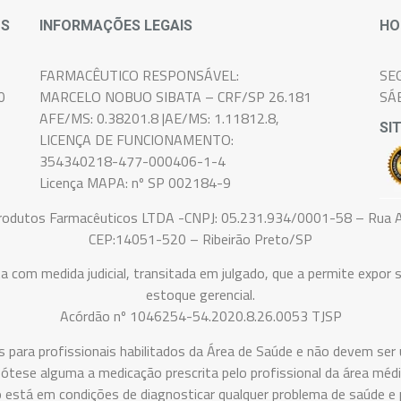
OS
INFORMAÇÕES LEGAIS
HO
FARMACÊUTICO RESPONSÁVEL:
SE
0
MARCELO NOBUO SIBATA – CRF/SP 26.181
SÁ
AFE/MS: 0.38201.8 |AE/MS: 1.11812.8,
SI
LICENÇA DE FUNCIONAMENTO:
354340218-477-000406-1-4
Licença MAPA: nº SP 002184-9
Produtos Farmacêuticos LTDA -CNPJ: 05.231.934/0001-58 – Rua A
CEP:14051-520 – Ribeirão Preto/SP
medida judicial, transitada em julgado, que a permite expor s
estoque gerencial.
Acórdão nº 1046254-54.2020.8.26.0053 TJSP
s para profissionais habilitados da Área de Saúde e não devem s
pótese alguma a medicação prescrita pelo profissional da área médi
o está em condições de diagnosticar qualquer problema de saúde e