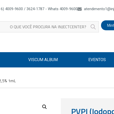
16) 4009-9600 / 3624-1787 - Whats 4009-9600
atendimento1@inj
Min
VISCUM ALBUM
EVENTOS
 2,5% 1mL
PVPI (Iodop