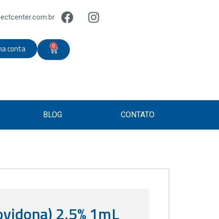
ectcenter.com.br
0
ha conta
BLOG
CONTATO
ovidona) 2,5% 1mL