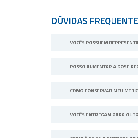
DÚVIDAS FREQUENTE
VOCÊS POSSUEM REPRESENTA
Não possuímos representantes. No
POSSO AUMENTAR A DOSE RE
Não. Consulte o profissional de
COMO CONSERVAR MEU MEDI
Sempre longe do calor e umidade
VOCÊS ENTREGAM PARA OUTR
exemplo: “Manter sob refrigeraçã
Sim, efetuamos entregas em qualq