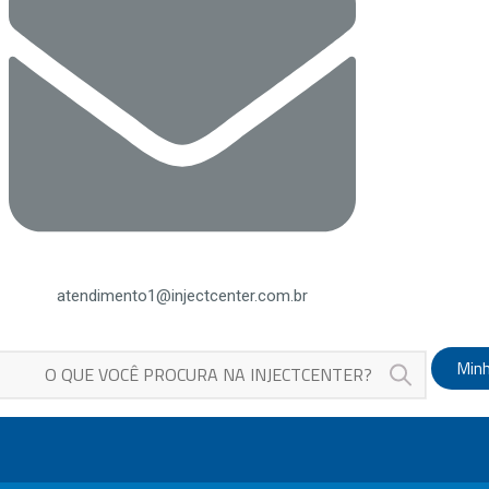
atendimento1@injectcenter.com.br
Minh