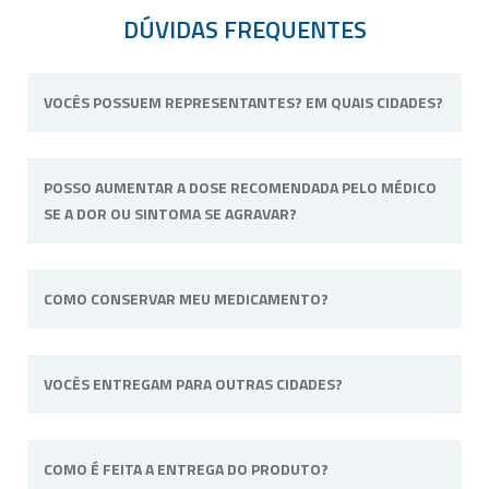
DÚVIDAS FREQUENTES
VOCÊS POSSUEM REPRESENTANTES? EM QUAIS CIDADES?
Não possuímos representantes. Nossa
POSSO AUMENTAR A DOSE RECOMENDADA PELO MÉDICO
unidade física fica situada em Ribeirão Preto,
SE A DOR OU SINTOMA SE AGRAVAR?
interior de São Paulo.
Não. Consulte o profissional de saúde que o
COMO CONSERVAR MEU MEDICAMENTO?
acompanha para alterar a dose ou posologia
(modo de usar) recomendadas.
Sempre longe do calor e umidade e quando
VOCÊS ENTREGAM PARA OUTRAS CIDADES?
a fórmula tiver uma necessidade específica irá
informado na embalagem. Por
exemplo: “Manter sob refrigeração”.
Sim, efetuamos entregas em qualquer cidade
COMO É FEITA A ENTREGA DO PRODUTO?
do território nacional.