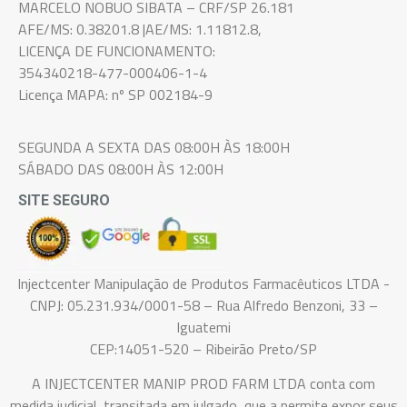
MARCELO NOBUO SIBATA – CRF/SP 26.181
AFE/MS: 0.38201.8 |AE/MS: 1.11812.8,
LICENÇA DE FUNCIONAMENTO:
354340218-477-000406-1-4
Licença MAPA: nº SP 002184-9
SEGUNDA A SEXTA DAS 08:00H ÀS 18:00H
SÁBADO DAS 08:00H ÀS 12:00H
SITE SEGURO
Injectcenter Manipulação de Produtos Farmacêuticos LTDA -
CNPJ: 05.231.934/0001-58 – Rua Alfredo Benzoni, 33 –
Iguatemi
CEP:14051-520 – Ribeirão Preto/SP
A INJECTCENTER MANIP PROD FARM LTDA conta com
medida judicial, transitada em julgado, que a permite expor seus