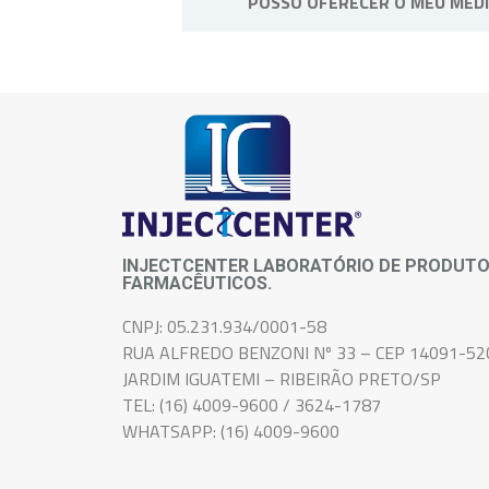
POSSO OFERECER O MEU MED
Não, o medicamento é de uso pes
INJECTCENTER LABORATÓRIO DE PRODUT
FARMACÊUTICOS.
CNPJ: 05.231.934/0001-58
RUA ALFREDO BENZONI Nº 33 – CEP 14091-52
JARDIM IGUATEMI – RIBEIRÃO PRETO/SP
TEL: (16) 4009-9600 / 3624-1787
WHATSAPP: (16) 4009-9600