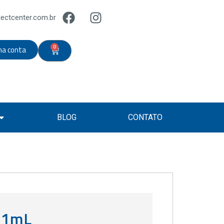
ectcenter.com.br
0
ha conta
BLOG
CONTATO
,1mL