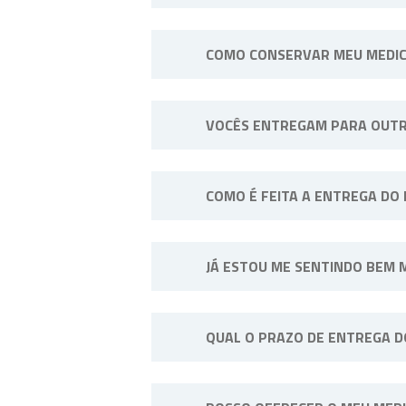
Não. Consulte o profissional de
COMO CONSERVAR MEU MEDI
Sempre longe do calor e umidade
VOCÊS ENTREGAM PARA OUTR
exemplo: “Manter sob refrigeraçã
Sim, efetuamos entregas em qualq
COMO É FEITA A ENTREGA DO
A entrega do pedido pode ser fei
JÁ ESTOU ME SENTINDO BEM 
SP, disponibilizamos entregas p
contato conosco.
Não. A medicação deve ser tomad
QUAL O PRAZO DE ENTREGA 
interrupção.
Os prazos de entrega variam co