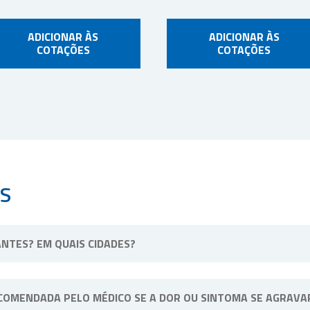
ADICIONAR ÀS
ADICIONAR ÀS
COTAÇÕES
COTAÇÕES
S
NTES? EM QUAIS CIDADES?
ssa unidade física fica situada em Ribeirão Preto, interior de Sã
COMENDADA PELO MÉDICO SE A DOR OU SINTOMA SE AGRAVA