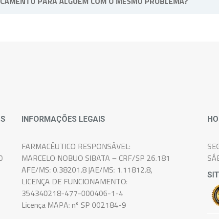
ICAMENTO PARA ALGUÉM COM O MESMO PROBLEMA?
soal e intransferível, pois atende as necessidades e sintomas de 
OS
INFORMAÇÕES LEGAIS
HO
FARMACÊUTICO RESPONSÁVEL:
SE
0
MARCELO NOBUO SIBATA – CRF/SP 26.181
SÁ
AFE/MS: 0.38201.8 |AE/MS: 1.11812.8,
SI
LICENÇA DE FUNCIONAMENTO:
354340218-477-000406-1-4
Licença MAPA: nº SP 002184-9