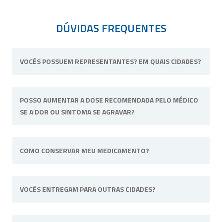
DÚVIDAS FREQUENTES
VOCÊS POSSUEM REPRESENTANTES? EM QUAIS CIDADES?
Não possuímos representantes. Nossa
POSSO AUMENTAR A DOSE RECOMENDADA PELO MÉDICO
unidade física fica situada em Ribeirão Preto,
SE A DOR OU SINTOMA SE AGRAVAR?
interior de São Paulo.
Não. Consulte o profissional de saúde que o
COMO CONSERVAR MEU MEDICAMENTO?
acompanha para alterar a dose ou posologia
(modo de usar) recomendadas.
Sempre longe do calor e umidade e quando
VOCÊS ENTREGAM PARA OUTRAS CIDADES?
a fórmula tiver uma necessidade específica irá
informado na embalagem. Por
exemplo: “Manter sob refrigeração”.
Sim, efetuamos entregas em qualquer cidade