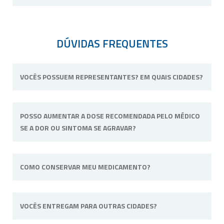
DÚVIDAS FREQUENTES
VOCÊS POSSUEM REPRESENTANTES? EM QUAIS CIDADES?
Não possuímos representantes. Nossa
POSSO AUMENTAR A DOSE RECOMENDADA PELO MÉDICO
unidade física fica situada em Ribeirão Preto,
SE A DOR OU SINTOMA SE AGRAVAR?
interior de São Paulo.
Não. Consulte o profissional de saúde que o
COMO CONSERVAR MEU MEDICAMENTO?
acompanha para alterar a dose ou posologia
(modo de usar) recomendadas.
Sempre longe do calor e umidade e quando
VOCÊS ENTREGAM PARA OUTRAS CIDADES?
a fórmula tiver uma necessidade específica irá
informado na embalagem. Por