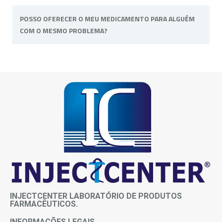
Os prazos de entrega variam conforme o CEP
POSSO OFERECER O MEU MEDICAMENTO PARA ALGUÉM
de destino. Para mais informações sobre
COM O MESMO PROBLEMA?
prazos entre em contato conosco.
Não, o medicamento é de uso pessoal e
intransferível, pois atende as necessidades e
sintomas de cada paciente.
INJECTCENTER LABORATÓRIO DE PRODUTOS
FARMACÊUTICOS.
INFORMAÇÕES LEGAIS