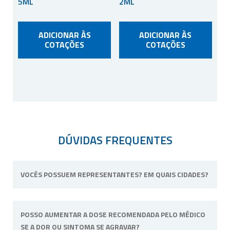
5ML
2ML
ADICIONAR ÀS
ADICIONAR ÀS
COTAÇÕES
COTAÇÕES
DÚVIDAS FREQUENTES
VOCÊS POSSUEM REPRESENTANTES? EM QUAIS CIDADES?
Não possuímos representantes. Nossa
POSSO AUMENTAR A DOSE RECOMENDADA PELO MÉDICO
unidade física fica situada em Ribeirão Preto,
SE A DOR OU SINTOMA SE AGRAVAR?
interior de São Paulo.