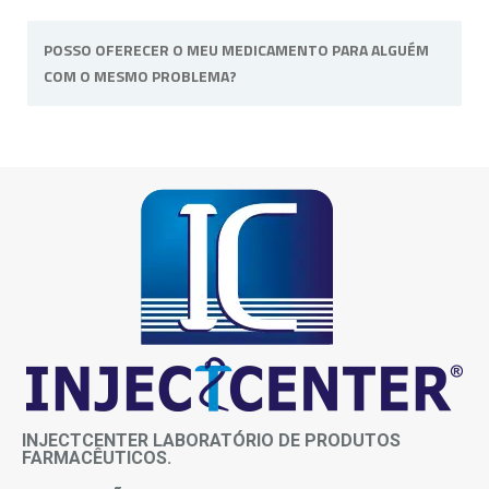
Os prazos de entrega variam conforme o CEP
POSSO OFERECER O MEU MEDICAMENTO PARA ALGUÉM
de destino. Para mais informações sobre
COM O MESMO PROBLEMA?
prazos entre em contato conosco.
Não, o medicamento é de uso pessoal e
intransferível, pois atende as necessidades e
sintomas de cada paciente.
INJECTCENTER LABORATÓRIO DE PRODUTOS
FARMACÊUTICOS.