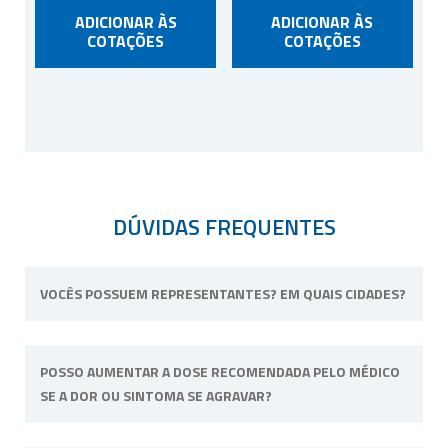
ADICIONAR ÀS
ADICIONAR ÀS
COTAÇÕES
COTAÇÕES
DÚVIDAS FREQUENTES
VOCÊS POSSUEM REPRESENTANTES? EM QUAIS CIDADES?
Não possuímos representantes. Nossa
POSSO AUMENTAR A DOSE RECOMENDADA PELO MÉDICO
unidade física fica situada em Ribeirão Preto,
SE A DOR OU SINTOMA SE AGRAVAR?
interior de São Paulo.