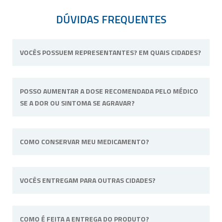
DÚVIDAS FREQUENTES
VOCÊS POSSUEM REPRESENTANTES? EM QUAIS CIDADES?
Não possuímos representantes. Nossa
POSSO AUMENTAR A DOSE RECOMENDADA PELO MÉDICO
unidade física fica situada em Ribeirão Preto,
SE A DOR OU SINTOMA SE AGRAVAR?
interior de São Paulo.
Não. Consulte o profissional de saúde que o
COMO CONSERVAR MEU MEDICAMENTO?
acompanha para alterar a dose ou posologia
(modo de usar) recomendadas.
Sempre longe do calor e umidade e quando
VOCÊS ENTREGAM PARA OUTRAS CIDADES?
a fórmula tiver uma necessidade específica irá
informado na embalagem. Por
exemplo: “Manter sob refrigeração”.
Sim, efetuamos entregas em qualquer cidade
COMO É FEITA A ENTREGA DO PRODUTO?
do território nacional.