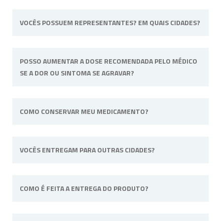
VOCÊS POSSUEM REPRESENTANTES? EM QUAIS CIDADES?
Não possuímos representantes. Nossa
POSSO AUMENTAR A DOSE RECOMENDADA PELO MÉDICO
unidade física fica situada em Ribeirão Preto,
SE A DOR OU SINTOMA SE AGRAVAR?
interior de São Paulo.
Não. Consulte o profissional de saúde que o
COMO CONSERVAR MEU MEDICAMENTO?
acompanha para alterar a dose ou posologia
(modo de usar) recomendadas.
Sempre longe do calor e umidade e quando
VOCÊS ENTREGAM PARA OUTRAS CIDADES?
a fórmula tiver uma necessidade específica irá
informado na embalagem. Por
exemplo: “Manter sob refrigeração”.
Sim, efetuamos entregas em qualquer cidade
COMO É FEITA A ENTREGA DO PRODUTO?
do território nacional.
A entrega do pedido pode ser feita via