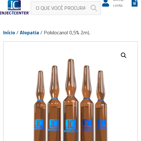
conta
Início
/
Alopatia
/ Polidocanol 0,5% 2mL