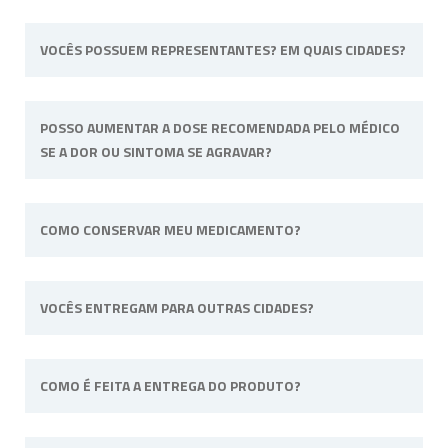
VOCÊS POSSUEM REPRESENTANTES? EM QUAIS CIDADES?
Não possuímos representantes. Nossa
POSSO AUMENTAR A DOSE RECOMENDADA PELO MÉDICO
unidade física fica situada em Ribeirão Preto,
SE A DOR OU SINTOMA SE AGRAVAR?
interior de São Paulo.
Não. Consulte o profissional de saúde que o
COMO CONSERVAR MEU MEDICAMENTO?
acompanha para alterar a dose ou posologia
(modo de usar) recomendadas.
Sempre longe do calor e umidade e quando
VOCÊS ENTREGAM PARA OUTRAS CIDADES?
a fórmula tiver uma necessidade específica irá
informado na embalagem. Por
exemplo: “Manter sob refrigeração”.
Sim, efetuamos entregas em qualquer cidade
COMO É FEITA A ENTREGA DO PRODUTO?
do território nacional.
A entrega do pedido pode ser feita via