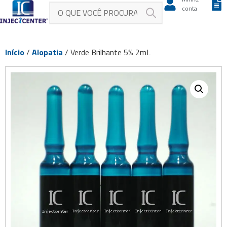
conta
Início
/
Alopatia
/ Verde Brilhante 5% 2mL